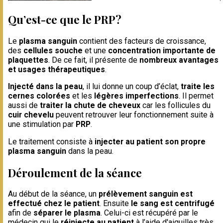
Qu’est-ce que le PRP?
Le
plasma sanguin
contient des facteurs de croissance,
des
cellules souche
et une
concentration importante de
plaquettes
. De ce fait, il présente de
nombreux avantages
et usages thérapeutiques
.
Injecté dans la peau
, il lui donne un coup d’éclat,
traite les
cernes colorées
et les
légères imperfections
. Il permet
aussi de
traiter la chute de cheveux
car les follicules du
cuir chevelu
peuvent retrouver leur fonctionnement suite à
une stimulation par
PRP
.
Le traitement consiste à
injecter au patient son propre
plasma sanguin
dans la peau.
Déroulement de la séance
Au début de la séance, un
prélèvement sanguin est
effectué chez le patient
. Ensuite
le sang est centrifugé
afin de
séparer le plasma
. Celui-ci est récupéré par le
médecin qui le
réinjecte au patient
à l’aide d'aiguilles très