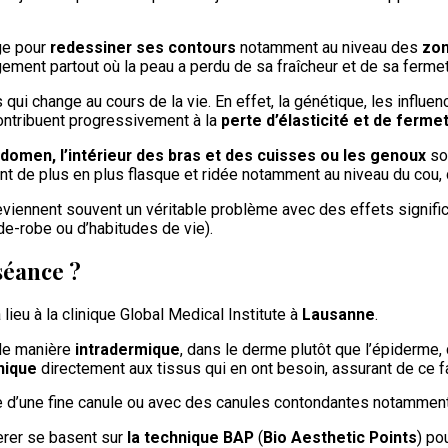
age pour
redessiner ses contours
notamment au niveau des
zon
rgement partout où la peau a perdu de sa fraîcheur et de sa ferme
 qui change au cours de la vie. En effet, la génétique, les influe
ontribuent progressivement à la
perte d’élasticité et de ferme
bdomen, l’intérieur des bras et des cuisses ou les genoux
son
nt de plus en plus flasque et ridée notamment au niveau du cou,
viennent souvent un véritable problème avec des effets significat
e-robe ou d’habitudes de vie).
séance ?
 lieu à la clinique Global Medical Institute à
Lausanne
.
 de manière
intradermique
, dans le derme plutôt que l’épiderme,
nique
directement aux tissus qui en ont besoin, assurant de ce fait
ide d’une fine canule ou avec des canules contondantes notamment
erer se basent sur
la technique BAP
(
Bio Aesthetic Points
) po