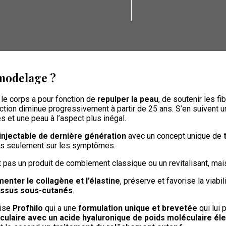
emodelage ?
le corps a pour fonction de
repulper la peau
, de soutenir les fi
uction diminue progressivement à partir de 25 ans. S’en suivent 
es et une peau à l’aspect plus inégal.
 injectable de dernière génération
avec un concept unique de
s seulement sur les symptômes.
st pas un produit de comblement classique ou un revitalisant, ma
enter le collagène et l’élastine
, préserve et favorise la viabi
 tissus sous-cutanés
.
lise
Profhilo
qui a une
formulation unique et brevetée
qui lui
culaire avec un acide hyaluronique de poids moléculaire él