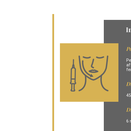
I
P
Pe
af
fe
D
45
D
6 