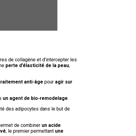
bres de collagène et d’intercepter les
une
perte d’élasticité de la peau
,
traitement anti-âge
pour
agir sur
is
un agent de bio-remodelage
.
lité des adipocytes dans le but de
 permet de combiner
un acide
evé
, le premier permettant
une