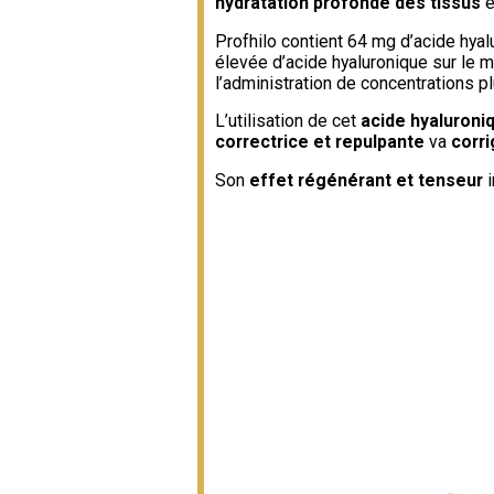
hydratation profonde des tissus
e
Profhilo contient 64 mg d’acide hyalu
élevée d’acide hyaluronique sur le 
l’administration de concentrations 
L’utilisation de cet
acide hyaluroni
correctrice et repulpante
va
corri
Son
effet régénérant et tenseur
i