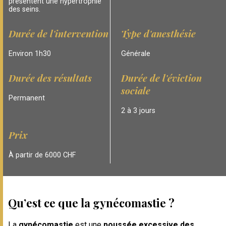
présentent une hypertrophie
des seins.
Durée de l'intervention
Type d'anesthésie
Environ 1h30
Générale
Durée des résultats
Durée de l'éviction
sociale
Permanent
2 à 3 jours
Prix
À partir de 6000 CHF
Qu’est ce que la gynécomastie ?
La
gynécomastie
est une
poussée excessive des