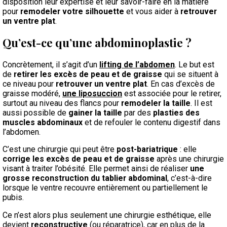
disposition leur expertise et leur savoir-faire en la matière
pour
remodeler votre silhouette
et vous aider à
retrouver
un ventre plat
.
Qu’est-ce qu’une abdominoplastie ?
Concrètement, il s’agit d’un
lifting de l’abdomen
. Le but est
de
retirer les excès de peau et de graisse
qui se situent à
ce niveau pour
retrouver un ventre plat
. En cas d’excès de
graisse modéré,
une liposuccion
est associée pour le retirer,
surtout au niveau des flancs pour
remodeler la taille
. Il est
aussi possible de
gainer la taille
par des
plasties des
muscles abdominaux
et de refouler le contenu digestif dans
l’abdomen.
C’est une chirurgie qui peut être
post-bariatrique
: elle
corrige les excès de peau et de graisse
après une chirurgie
visant à traiter l’obésité. Elle permet ainsi de réaliser
une
grosse reconstruction du tablier abdominal
, c’est-à-dire
lorsque le ventre recouvre entièrement ou partiellement le
pubis.
Ce n’est alors plus seulement une chirurgie esthétique, elle
devient
reconstructive
(ou réparatrice), car en plus de la